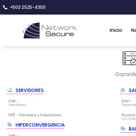
+503 2525-4300
Inicio
N
Garanti
SERVIDORES
SA
Dell -
Dell -
Servidores
Switche
HPE - Servicios y Soluciones
Ruckus
ICX Swit
HIPERCONVERGENCIA
BA
Dell -