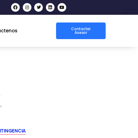
Contactar
áctenos
Asesor
N
n
NTINGENCIA