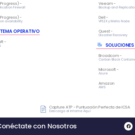
Progress) -
Veeam -
ication Firewall
Backup and Replicatio
Progress) -
Dell -
on availability
VPLEX y Metro Node
STEMA OPERATIVO
Quest -
Disaster Recovery
ft -
SOLUCIONES 
s
Broadcom -
Carbon Black Contain
Microsoft -
Azure
Amazon
AWS
Capture ATP - Puntuación Perfecta de ICSA
Descarga el informe Aquí
Conéctate con Nosotros