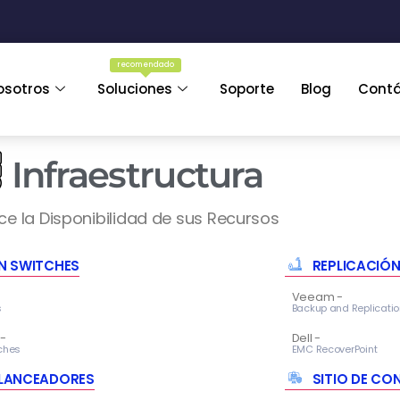
recomendado
osotros
Soluciones
Soporte
Blog
Cont
Infraestructura
ce la Disponibilidad de sus Recursos
N SWITCHES
REPLICACIÓ
Veeam -
s
Backup and Replicatio
 -
Dell -
ches
EMC RecoverPoint
LANCEADORES
SITIO DE CO