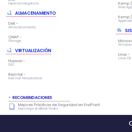
Kemp (
Hiperconvergencia
Web Appl
ALMACENAMIENTO
Kemp (
Applicati
Dell -
Almacenamiento
SI
QNAP -
Microso
Storage
Window
VIRTUALIZACIÓN
Linux -
Linux OS
Huawei -
DSC
Red Hat -
Red Hat Virtualization
RECOMENDACIONES
Mejores Prácticas de Seguridad en EndPoint
Descarga el eBook Gratis